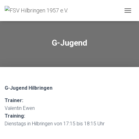
N
A
V
I
G
G-Jugend
A
T
I
O
N
U
M
S
G-Jugend Hilbringen
C
H
Trainer:
A
Valentin Ewen
L
Training:
T
E
Dienstags in Hilbringen von 17:15 bis 18:15 Uhr
N