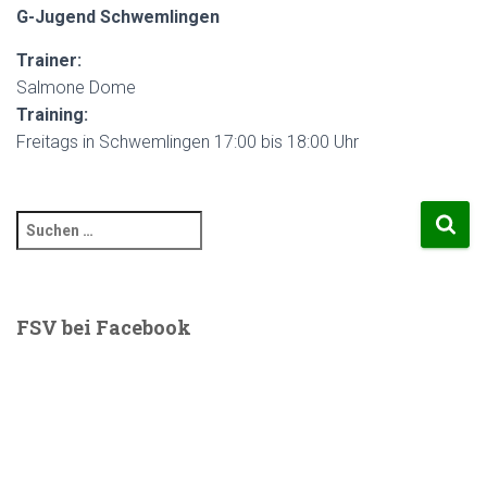
G-Jugend Schwemlingen
Trainer:
Salmone Dome
Training:
Freitags in Schwemlingen 17:00 bis 18:00 Uhr
S
u
c
h
e
FSV bei Facebook
n
n
a
c
h
: