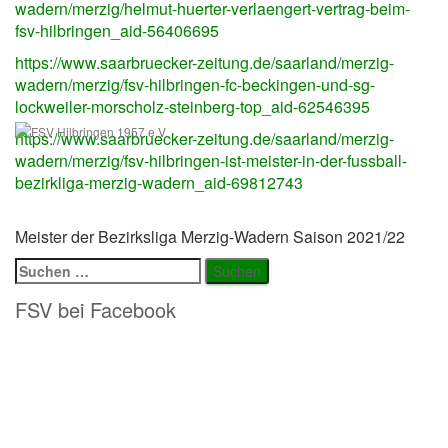
wadern/merzig/helmut-huerter-verlaengert-vertrag-beim-
fsv-hilbringen_aid-56406695
https://www.saarbruecker-zeitung.de/saarland/merzig-
wadern/merzig/fsv-hilbringen-fc-beckingen-und-sg-
lockweiler-morscholz-steinberg-top_aid-62546395
https://www.saarbruecker-zeitung.de/saarland/merzig-
wadern/merzig/fsv-hilbringen-ist-meister-in-der-fussball-
bezirkliga-merzig-wadern_aid-69812743
Meister der Bezirksliga Merzig-Wadern Saison 2021/22
Suchen
nach:
FSV bei Facebook